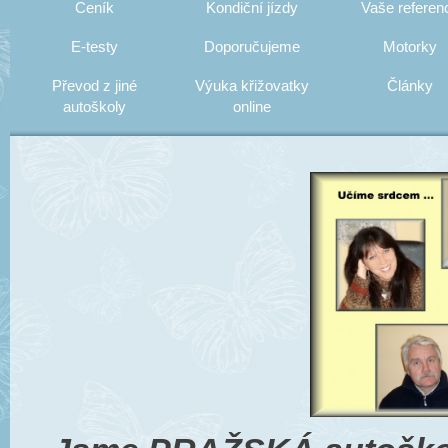
Ceník
Kondiční jízdy
Vaše referen
E-testy
Doporučujeme
Motorky
Převod z jiné
Výuka křižovatky
Články
autoškoly
online