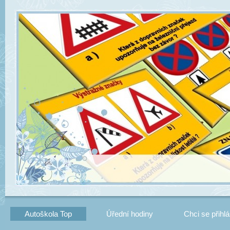
Autoškola Top
Úřední hodiny
Chci se přihlá