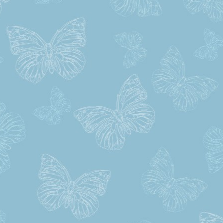
nikdo ani neví a pak se tvoří kolo
Obrázky jsem si vytiskl a prot
denně jezdím v jednosměrce tak
asi budu rozdávat, téměř nikdo
neřadí správně a pak jen čučí, k
si najede vlevo. Moc díky.
Lucie
Tuto autoškolu jsem si vybrala
základě kladných referencí a uděl
jsem správně. Pan Kysela naučí ří
snad každého. Kladně hodno
konzultace, které mi moc pomohl
zvládla jsem tak napsat test za p
počet bodů. Pravidla provozu mi
Kysela vždy logicky vysvětlil a to
pomohlo posunout se dál a překo
strach z řízení.
Děkuji moc za úspěšné absolvov
kurzu a Vaši trpělivost.