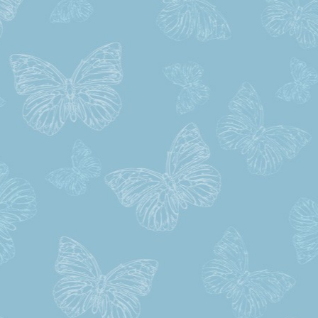
vás zpět do klidu.
U zkoušek vás podporuje od začá
až dokonce.
Vzhledem k tomu, že jsem 
spokojen, doporučil jsem s
přítelkyni, která je také spokojená.
Ať se daří pane Kyselo.
Děkuji Vám.
TL
Monika
Uplne uzasne vysvetleno...d
tomuto uz nejsou krizovatky no
murou...Jste skvely..diky
Petra Pešulová
Je to již téměř rok, co jsem dokonč
kurz v autoškole TOP. Za všech
co mě naučil a že toho nebylo má
vděčím panu Kyselovi - moc 
děkuji ještě jednou za trpělivost,
kterou jste mě zasvětil do umu říz
a ovládání auta a za spou
užitečných a praktických rad, kter
jste mě obohatil. Velmi r
DOPORUČUJI autoškolu TO
Vstřícné, milé, ochotné, klidn
férové jednání všech mě ohromi
Ještě jednou děkuji.
Petr
Petr,