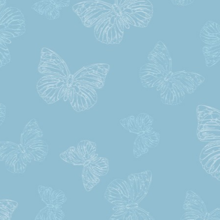
Violina Radeva
Jsem moc šťastna že jsem se učil
pana Kysela z autoškoly TOP. V
doporučuji!!! Profesionální přístu
přátelská atmosféra,vše bylo skv
vysvětleno. Výsledek říka sam
sebe-mám řidičák :)
Petr
Top autoškolu mohu jen doporuč
všem kdo se chce naučit spra
řídit. Pan Kysela je skvělej učite
velkej pohodař. moc děkuju za skvě
a lidskej přistup. Všem mohu 
doporučit.
chinazu kelechi muno
Hello l saw your contact
benefity.cz. I am interested in lear
to driving. I do speak or underst
very good Czech. I prefer learning
English, How much for everything 
when can l start. Thank you
Tereza Ch.
Moc vám děkuji za trpělivost a drž
palců, byla jsem s vámi 
spokojená a děkuji panu frankovi
praxi jízdou v autě.. Teď když jez
ráda vzpomínám na vás a s lás
vám přeji vše to nejlepší
Milan
Moc děkuji, konečně názo
ukázáno jak se odbočuje dolev
jednosměrné ulici. Tady to snad