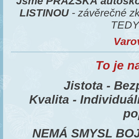
Jsme PRAŽSKÁ autošk
LISTINOU
- závěrečné z
TEDY
Varo
To je n
Jistota - Bezpe
Kvalita - Individuá
po
NEMÁ SMYSL BOJ