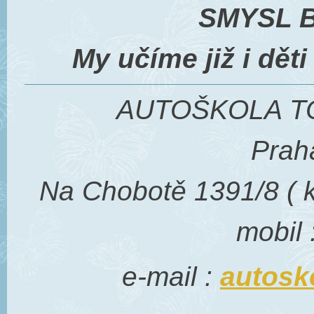
SMYSL B
My učíme již i dět
AUTOŠKOLA TO
Prah
Na Chobotě 1391/8 ( k
mobil 
e-mail :
autosk