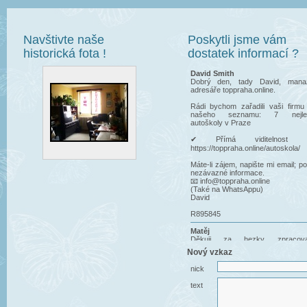
Navštivte naše
Poskytli jsme vám
historická fota !
dostatek informací ?
David Smith
Dobrý den, tady David, mana
adresáře toppraha.online.
Rádi bychom zařadili vaši firmu
našeho seznamu: 7 nejle
autoškoly v Praze
✔ Přímá viditelnost n
https://toppraha.online/autoskola/
Máte-li zájem, napište mi email; po
nezávazné informace.
📧 info@toppraha.online
(Také na WhatsAppu)
David
R895845
Matěj
Děkuji za hezky zpracov
vysvětlení křižovatek
Nový vzkaz
Michal Cani
nick
Pán Kysela je skvělí učitel děkuji
za všechno a Zdravím ho Děkuji
text
anonym
Lekce 4 Signal 6 me špatně. Po