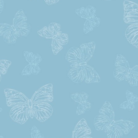
Dobrý den, chci se zeptat na cenu
skupinu A. Nyní mám skup
B,A1.dekuji
Dana Mrázová
Dnes jsem udělala poslední zkou
a tím dokončila autoškolu . Velký 
patří mému instruktorovi p
Fraňkovi za bezmeznou trpělivos
péči kterou mi věnoval na každé jí
a s kterou mě perfektně připravil
zkoušku. Nebýt jeho,nevím zda b
to někdy zvladla. Taky děkuji p
Kyselovi za přípravu na testy. Je
opravdu TOP autoškola. Mohu 
vřele doporučit. Nikdy jsem neslyše
že bz některý z nich zvýšil hlas, n
mi nadal a to bych si to mockrát ur
zasloužila.Velký dík!!!
Kateřina
Chtěla bych této autoškole, zvlá
panu Kyselovi, poděkovat za vstří
přístup, rodinnou atmosféru, časo
flexibilitu a hlavně za trpělivost! V
doporučuji všem.
Eva Šafářová
Právě jsem dokončila kur
autoškole TOP a mohu jen doporuč
Moc děkuji úžasnému učiteli p
Fr.Fraňkovi za přístup a ohrom
trpělivost a péči. Děkuji také p
Kyselovi za pohodovou výuku teori
za rodinnou atmosféru, ktero
autoškole vytváří. Není co vytkno
Bylo to perfektní!